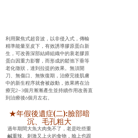
利用聚焦式超音波，以非侵入式，傳輸
精準能量至皮下，有效誘導膠原蛋白新
生，可改善深部結締組織中的衰老膠原
蛋白因重力影響，而形成的鬆弛下垂等
老化徵狀，達到拉提的效果。無須開
刀、無傷口、無恢復期，治療完後肌膚
中的新生程序就會被啟動，效果將在治
療完2~3個月漸漸產生並持續作用改善直
到治療後6個月左右。
★年假後遺症(二):臉部暗
沉、毛孔粗大
過年期間大魚大肉免不了，老是吃些重
鹹重辣、刺激又上火的食物，臉上也跟