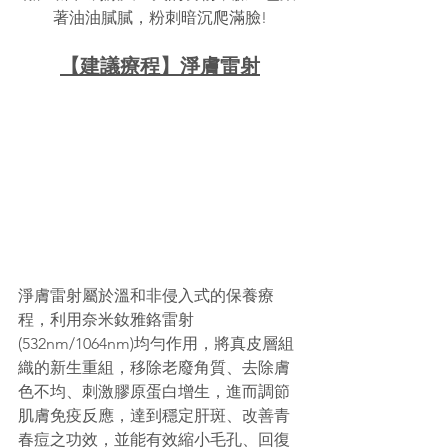
著油油膩膩，粉刺暗沉爬滿臉!
【建議療程】淨膚雷射
淨膚雷射屬於溫和非侵入式的保養療
程，利用奈米釹雅鉻雷射
(532nm/1064nm)均勻作用，將真皮層組
織的新生重組，移除老廢角質、去除膚
色不均、刺激膠原蛋白增生，進而調節
肌膚免疫反應，達到穩定肝斑、改善青
春痘之功效，並能有效縮小毛孔、回復