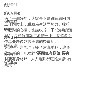
皮秒雷射
脈衝光雷射
過了一個好年，大家是不是都陸續回到
淨膚雷射
工作岡位上，繼續為生活而努力。收拾
飛梭雷射
好歡樂的心情，也該收拾一下”放縱的殘
局”，
是時候該認真看待一下，長假飲食
鑽石冰雕
作息失序後妨害美麗的後遺症。
營養點滴
這邊替大家整理了幾項建議重點，讓各
位在新的一年絕對
”要顏值有顏值!要身
美容保養
材要有身材!”
，人人看到都狂推大讚”有
時尚生活
夠美”!