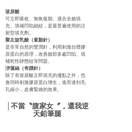
玻尿酸
可立即吸收、無恢復期。適合全臉填
充、填補凹陷細紋，是最普遍使用的注
射型填充劑。
聚左旋乳酸（童顏針）
是非常自然的豐潤針，利用刺激自體膠
原蛋白的原理，改善臉部多處凹陷、填
補乾性靜態紋等問題。
洢蓮絲（奇蹟針）
除了有玻尿酸立即填充的優點之外，也
會同時刺激膠原蛋白增生，進而達到毛
孔縮小，皮膚緊緻的效果。
│不當〝腹家女〞，還我逆
天鉛筆腿