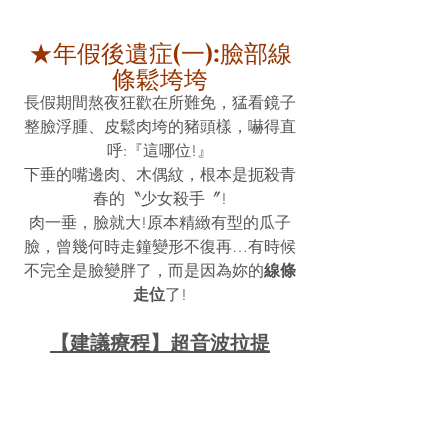
★年假後遺症(一):臉部線
條鬆垮垮
長假期間熬夜狂歡在所難免，猛看鏡子
整臉浮腫、皮鬆肉垮的豬頭樣，嚇得直
呼:『這哪位!』
下垂的嘴邊肉、木偶紋，根本是扼殺青
春的〝少女殺手〞!
肉一垂，臉就大!原本精緻有型的瓜子
臉，曾幾何時走鐘變形不復再…有時候
不完全是臉變胖了，而是因為妳的
線條
走位
了!
【建議療程】超音波拉提