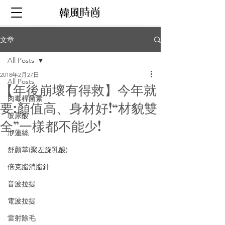
文章
All Posts
2018年2月27日
All Posts
【年後崩壞有得救】今年就
肉毒桿菌素
要:顏值高、身材好!“材貌雙
玻尿酸
全”一樣都不能少!
洢蓮絲
舒顏萃(聚左旋乳酸)
倍克脂消脂針
音波拉提
電波拉提
雷射除毛