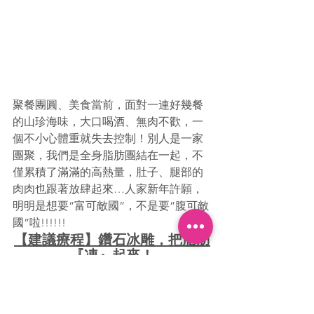
聚餐團圓、美食當前，面對一連好幾餐
的山珍海味，大口喝酒、無肉不歡，一
個不小心體重就失去控制！別人是一家
團聚，我們是全身脂肪團結在一起，不
僅累積了滿滿的高熱量，肚子、腿部的
肉肉也跟著放肆起來…人家新年許願，
明明是想要”富可敵國”，不是要”腹可敵
國”啦!!!!!!
【建議療程】鑽石冰雕，把脂肪
『凍』起來！