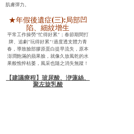
肌膚彈力。
★年假後遺症(三):局部凹
陷、細紋增生
平常工作操勞”忙得好累”；春節期間打
牌、追劇”玩得好累”!過度透支體力青
春，導致臉部膠原蛋白提早流失，原本
澎潤飽滿的蘋果臉，就像久放風乾的水
果般憔悴枯萎，風采也隨之消失無蹤！
【建議療程】玻尿酸、洢蓮絲、
聚左旋乳酸