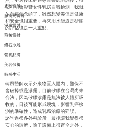
然，不過後來經過專業醫師諮詢後，得
皮秒雷射
知可能會影響女性乳房自我檢測，我就
放棄這個念頭了，雖然想變美但是健康
脈衝光雷射
和安全也很重要，再來用水袋還是矽膠
淨膚雷射
的評估也是一大重點。
飛梭雷射
鑽石冰雕
營養點滴
美容保養
時尚生活
韓風醫師表示外來物置入體內，難保不
會破掉或是滲露，目前矽膠在台灣尚未
合法，因為矽膠滲露是無法被人體所吸
收的，日後可能形成硬塊，影響乳癌檢
測的準確性，造成乳癌治療的延誤。
諮詢過很多外科診所，最後讓我覺得很
安心的診所，除了設備上很齊全之外，