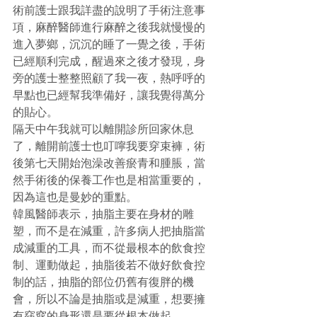
術前護士跟我詳盡的說明了手術注意事
項，麻醉醫師進行麻醉之後我就慢慢的
進入夢鄉，沉沉的睡了一覺之後，手術
已經順利完成，醒過來之後才發現，身
旁的護士整整照顧了我一夜，熱呼呼的
早點也已經幫我準備好，讓我覺得萬分
的貼心。
隔天中午我就可以離開診所回家休息
了，離開前護士也叮嚀我要穿束褲，術
後第七天開始泡澡改善瘀青和腫脹，當
然手術後的保養工作也是相當重要的，
因為這也是曼妙的重點。
韓風醫師表示，抽脂主要在身材的雕
塑，而不是在減重，許多病人把抽脂當
成減重的工具，而不從最根本的飲食控
制、運動做起，抽脂後若不做好飲食控
制的話，抽脂的部位仍舊有復胖的機
會，所以不論是抽脂或是減重，想要擁
有窈窕的身形還是要從根本做起。