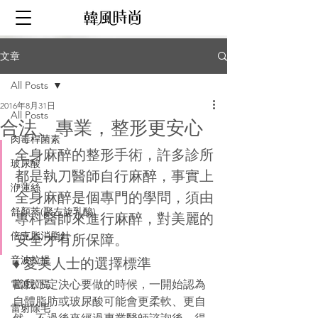
文章
All Posts
2016年8月31日
All Posts
合法、專業，整形更安心
肉毒桿菌素
全身麻醉的整形手術，許多診所
玻尿酸
都是執刀醫師自行麻醉，事實上
洢蓮絲
全身麻醉是個專門的學問，須由
舒顏萃(聚左旋乳酸)
專科醫師來進行麻醉，對美麗的
倍克脂消脂針
安全才有所保障。
♦ 愛美人士的選擇標準
音波拉提
電波拉提
當我下定決心要做的時候，一開始認為
自體脂肪或玻尿酸可能會更柔軟、更自
雷射除毛