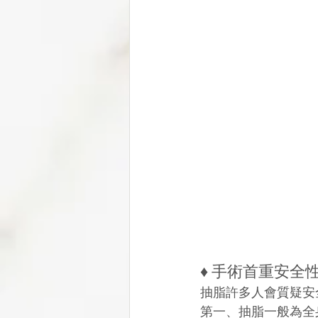
♦ 手術首重安全
抽脂許多人會質疑安
第一、抽脂一般為全