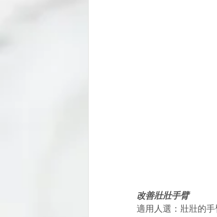
改善壯壯手臂
適用人選：壯壯的手