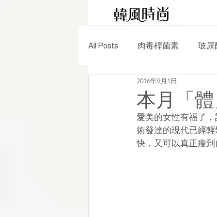
All Posts
肉毒桿菌素
玻尿
2016年9月1日
電波拉提
雷射除毛
本月「體
愛美的女性有福了，
美容保養
時尚生活
術發達的現代已經輕
快，又可以真正瘦到