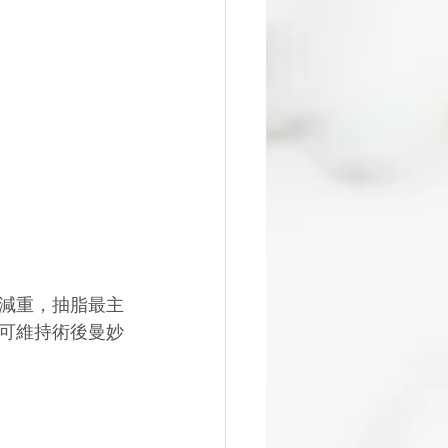
減重，抽脂最主
可維持術後曼妙