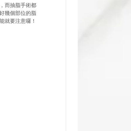
，而抽脂手術都
好幾個部位的脂
能就要注意囉！