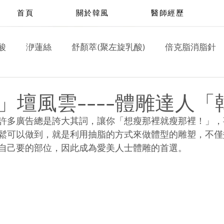
首頁
關於韓風
醫師經歷
酸
洢蓮絲
舒顏萃(聚左旋乳酸)
倍克脂消脂針
皮秒雷射
脈衝光雷射
淨膚雷射
飛梭雷射
」壇風雲----體雕達人「
許多廣告總是誇大其詞，讓你「想瘦那裡就瘦那裡！」，
鬆可以做到，就是利用抽脂的方式來做體型的雕塑，不僅
自己要的部位，因此成為愛美人士體雕的首選。