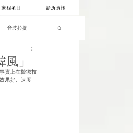
療程項目
診所資訊
音波拉提
鑽石冰雕
營養點滴
韓風」
事實上在醫療技
效果好、速度