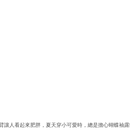
臂讓人看起來肥胖，夏天穿小可愛時，總是擔心蝴蝶袖露