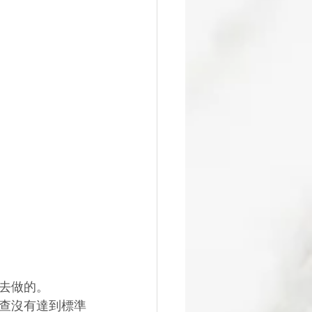
去做的。
查沒有達到標準