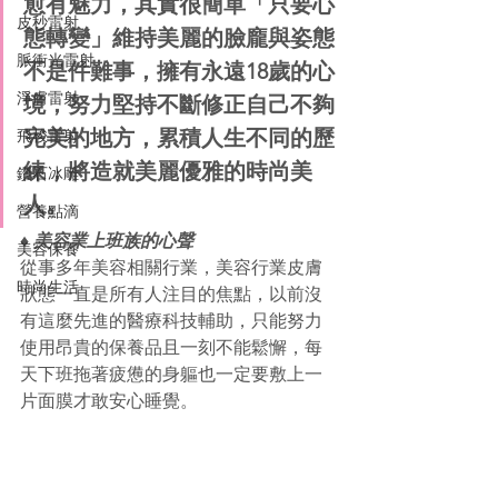
愈有魅力，其實很簡單「只要心
皮秒雷射
態轉變」維持美麗的臉龐與姿態
脈衝光雷射
不是件難事，擁有永遠18歲的心
淨膚雷射
境，努力堅持不斷修正自己不夠
完美的地方，累積人生不同的歷
飛梭雷射
練，將造就美麗優雅的時尚美
鑽石冰雕
人。
營養點滴
♦ 美容業上班族的心聲
美容保養
從事多年美容相關行業，美容行業皮膚
時尚生活
狀態一直是所有人注目的焦點，以前沒
有這麼先進的醫療科技輔助，只能努力
使用昂貴的保養品且一刻不能鬆懈，每
天下班拖著疲憊的身軀也一定要敷上一
片面膜才敢安心睡覺。