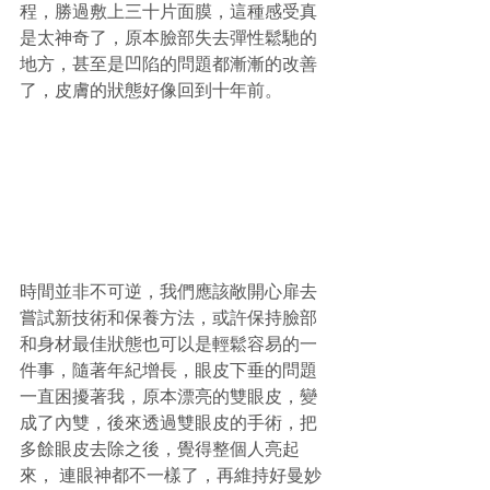
程，勝過敷上三十片面膜，這種感受真
是太神奇了，原本臉部失去彈性鬆馳的
地方，甚至是凹陷的問題都漸漸的改善
了，皮膚的狀態好像回到十年前。
時間並非不可逆，我們應該敞開心扉去
嘗試新技術和保養方法，或許保持臉部
和身材最佳狀態也可以是輕鬆容易的一
件事，隨著年紀增長，眼皮下垂的問題
一直困擾著我，原本漂亮的雙眼皮，變
成了內雙，後來透過雙眼皮的手術，把
多餘眼皮去除之後，覺得整個人亮起
來， 連眼神都不一樣了，再維持好曼妙