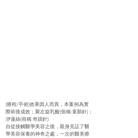
(療程/手術)效果因人而異，本案例為實
際術後成效；聚左旋乳酸(俗稱:童顏針)；
洢蓮絲(俗稱:奇蹟針)
自從接觸醫學美容之後，親身見証了醫
學美容保養的神奇之處，一次的醫美療