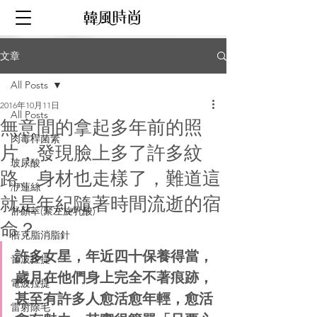
文章
All Posts
2016年10月11日
All Posts
無意間的拿起多年前的照
肉毒桿菌素
片，發現臉上多了許多紋
玻尿酸
路、身材也走樣了，難道這
洢蓮絲
就是年紀隨著時間流逝的宿
舒顏萃(聚左旋乳酸)
命？
倍克脂消脂針
許多女星，年近四十保養得當，
音波拉提
歲月在他們身上完全不著痕跡，
電波拉提
甚至有許多人愈活愈年輕，愈活
雷射除毛