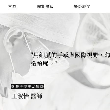
首頁
關於韓風
醫師經歷
"用細膩的手感與國際視野，
緻輪廓。"
微整美學主治醫師
王淑怡 醫師