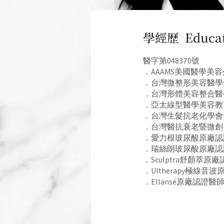
學經歷 Educat
醫字第048370號
．AAAMS美國醫學美
．台灣微整形美容醫學
．台灣形體美容整合醫
．亞太線型醫學美容教
．台灣生髮抗老化學會
．台灣醫抗衰老暨微創
．愛力根玻尿酸原廠認
．瑞絲朗玻尿酸原廠認
．Sculptra舒顏萃原
．Ultherapy極線音
．Ellansé原廠認證醫