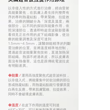
以非侵入性的方式進行治療，經由雷射
高能量聚焦，在肌膚上產生排列整齊有
序的專利熱凝結點，帶來緊緻、拉提效
果。治療的關鍵分為「深度及溫度」兩
個部分，以不同的探頭與能量作用，依
照深淺部位，透過即時超音波顯影螢幕
看得見正在作用的皮下組織影像，使治
療的能量調整及深度可達到
1.5mm~4.5mm，讓醫師能精準的判斷
需治療的位置。並將溫度精準地控制，
透過超音波能量聚焦技術，直達加熱深
部組織。熱源不經過表皮，所以皮膚表
面沒有熱傷害。這也是跟傳統電波拉皮
有明顯差異。
◆能量 /
運用高強度聚焦式超音波科技，
以非侵入式，將能量集中於欲治療的部位
形成熱凝結點，而熱凝結點能引發膠原蛋
白再生反應，帶來肌膚緊緻、拉提效果，
同時不會破壞皮膚表面。
◆溫度 /
在皮下作用的溫度可到達
65℃~70℃，可以有效刺激真皮層組織，