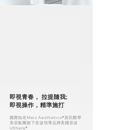
即視青春， 拉提隨我;
即視操作，精準施打
國際知名Merz Aesthetics®莫氏醫學
美容集團旗下音波領導品牌美國音波
Ulthera®