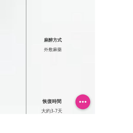
麻醉方式
​外敷麻藥
恢復時間
​大約3-7天
(視個人體質狀況)