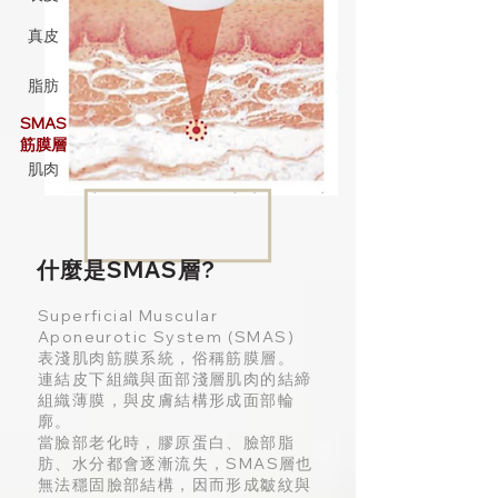
真皮
脂肪
SMAS
筋膜層
肌肉
什麼是SMAS層?
Superficial Muscular
Aponeurotic System (SMAS)
表淺肌肉筋膜系統，俗稱筋膜層。
連結皮下組織與面部淺層肌肉的結締
組織薄膜，與皮膚結構形成面部輪
廓。
當臉部老化時，膠原蛋白、臉部脂
肪、水分都會逐漸流失，SMAS層也
無法穩固臉部結構，因而形成皺紋與