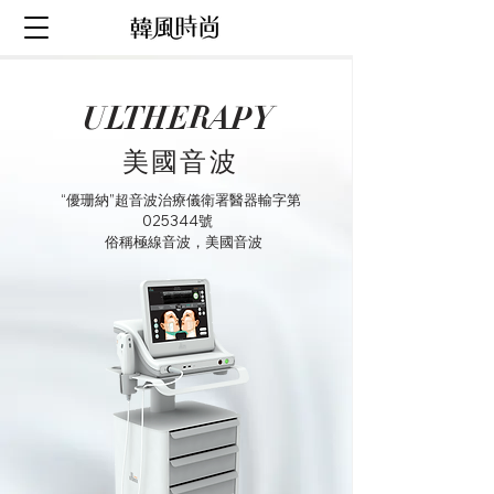
ULTHERAPY
美國音波
“優珊納”超音波治療儀衛署醫器輸字第
025344號
俗稱極線音波，美國音波