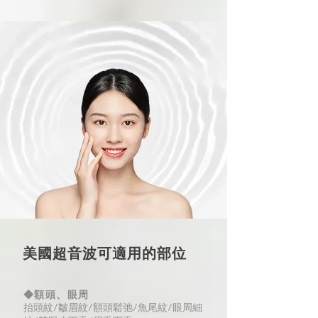
美國超音波可適用的部位
◆額頭、眼周
抬頭紋/皺眉紋/額頭鬆弛/
魚尾紋/眼周細