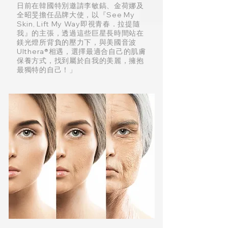
日前在韓國特別邀請李敏鎬、金荷娜及
全昭旻擔任品牌大使，以『See My
Skin, Lift My Way即視青春．拉提隨
我』的主張，透過這些巨星長時間站在
鎂光燈所背負的壓力下，與美國音波
Ulthera®相遇，選擇最適合自己的肌膚
保養方式，找到屬於自我的美麗，擁抱
最獨特的自己！」