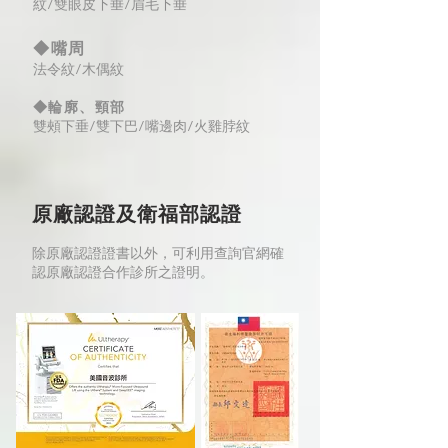
紋/雙眼皮下垂/眉毛下垂
◆嘴周
法令紋/木偶紋
◆輪廓、頸部
雙頰下垂/雙下巴/嘴邊肉/火雞脖紋
原廠認證及衛福部認證
除原廠認證證書以外，可利用查詢官網確
認原廠認證合作診所之證明。