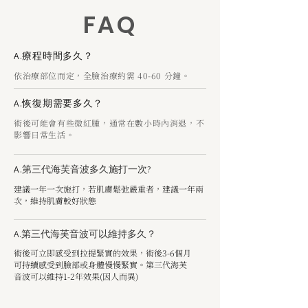
FAQ
A.療程時間多久？
依治療部位而定，全臉治療約需 40-60 分鐘。
A.恢復期需要多久？
術後可能會有些微紅腫，通常在數小時內消退，不
影響日常生活。
A.
第三代海芙音波多久施打一次?
​建議一年一次施打，若肌膚鬆弛嚴重者，建議一年兩
次，維持肌膚較好狀態
​A.第三代海芙音波可以維持多久？
術後可立即感受到拉提緊實的效果，術後3-6個月
可持續感受到臉部或身體慢慢緊實。第三代海芙
音波可以維持1-2年效果(因人而異)