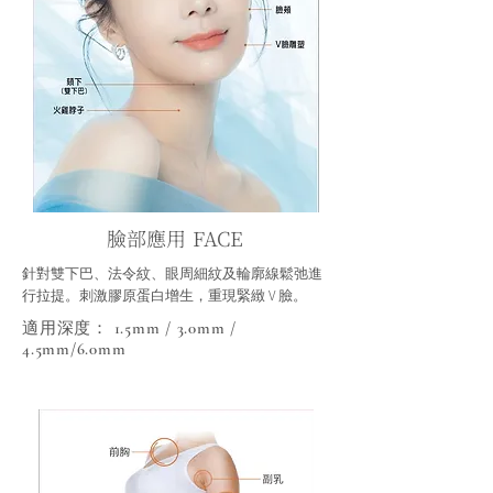
臉部應用 FACE
針對雙下巴、法令紋、眼周細紋及輪廓線鬆弛進
行拉提。刺激膠原蛋白增生，重現緊緻 V 臉。
適用深度： 1.5mm / 3.0mm /
4.5mm/6.0mm