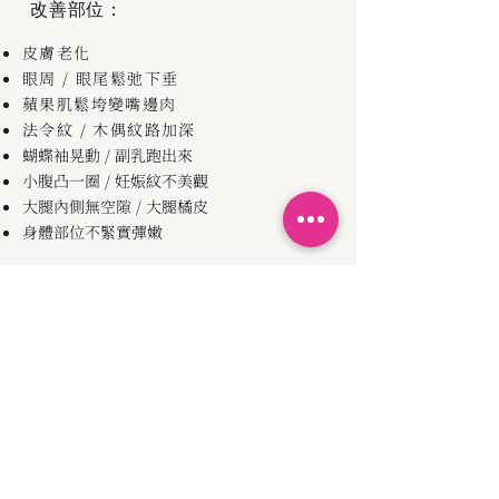
​改善部位：
皮膚老化
眼周 / 眼尾鬆弛下垂
蘋果肌鬆垮變嘴邊肉
法令紋 / 木偶紋路加深
蝴蝶袖晃動 / 副乳跑出來
小腹凸一圈 / 妊娠紋不美觀
大腿內側無空隙 / 大腿橘皮
身體部位不緊實彈嫩
為何選擇韓風時尚診所？
20
20 年老字號，安心的選
擇