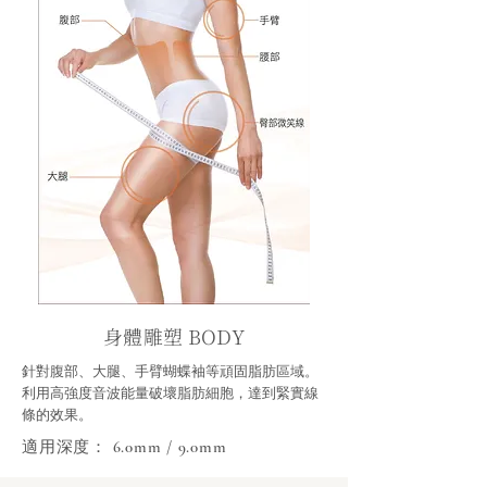
身體雕塑 BODY
針對腹部、大腿、手臂蝴蝶袖等頑固脂肪區域。
利用高強度音波能量破壞脂肪細胞，達到緊實線
條的效果。
適用深度： 6.0mm / 9.0mm