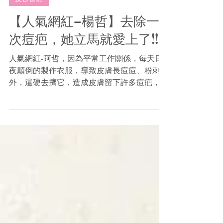
2021年1月26日
皮秒雷射
【人氣網紅–楊哲】去除一
次痘疤，她立馬就愛上了!!!
人氣網紅-阿哲，因為平常工作關係，每天日
夜顛倒的製作衣服，導致皮膚長痘痘、粉刺
外，還硬去擠它，造成皮膚留下許多痘疤，整
個膚況變得很糟糕，讓阿哲開始沒有自信拍
照。 阿哲從來沒有去醫美的經驗，最近也想
到醫美治療皮膚問題，剛好透過朋友介紹大力
推薦「韓風時尚整形外科診所」，人生解鎖...