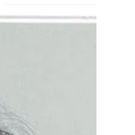
肚子變大一圈?!後悔，幾天幾夜不睡覺，痘痘
越來越多、皮膚越來越暗沉?! 不用擔心~韓風
已經幫你整理好，怎麼打理好皮膚，讓你回到
比年前更漂亮的你♥ 幫你找回自信!...