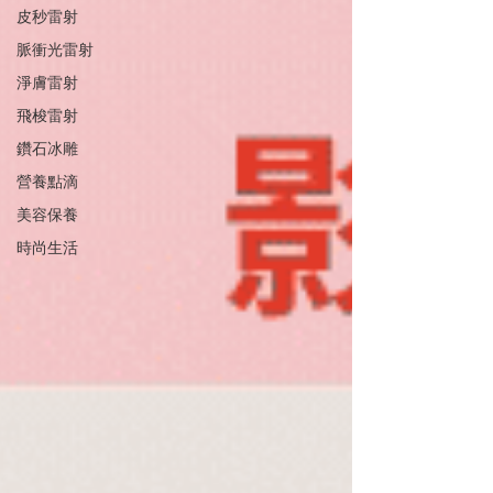
皮秒雷射
脈衝光雷射
淨膚雷射
飛梭雷射
鑽石冰雕
營養點滴
美容保養
時尚生活