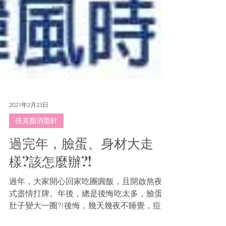
2021年2月23日
倍克脂消脂針
過完年，臉蛋、身材大走
樣?該怎麼辦?!
過年，大家開心回家吃團圓飯，且開啟熬夜模
式盡情打牌。年後，總是後悔吃太多，臉蛋、