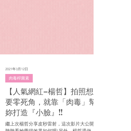
2021年3月12日
肉毒桿菌素
【人氣網紅–楊哲】拍照想
要零死角，就靠「肉毒」幫
妳打造『小臉』!!