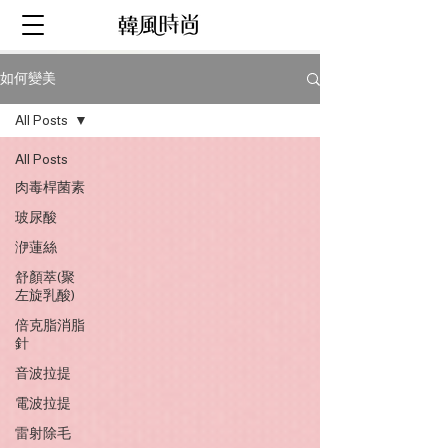
如何變美
All Posts
All Posts
肉毒桿菌素
玻尿酸
洢蓮絲
舒顏萃(聚
左旋乳酸)
倍克脂消脂
針
音波拉提
電波拉提
雷射除毛