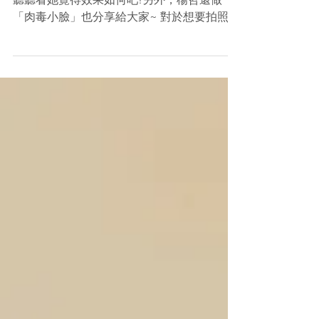
繼上次楊哲分享皮秒雷射，這次影片大公開，
聽聽看她覺得效果如何吧!另外，楊哲還做
「肉毒小臉」也分享給大家~ 對於想要拍照好
看的女生，楊哲大力分享，妳必須要看這支影
片唷!!♥ 楊哲因為平常工作需要拍攝，總覺得
臉的角度都不好看，拍完都要花很多時間做修
圖，於是她來韓風時尚整形外科診...