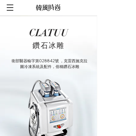
CLATUU
鑽石冰雕
衛部醫器輸字第028842號 ，克雷西施克拉
圖冷凍系統及配件，俗稱鑽石冰雕