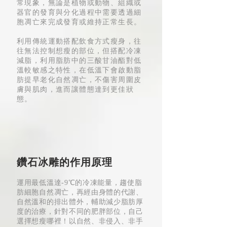
常現象，無論是植物或動物、組織或
器官的發育與分化過程中需要透過細
胞凋亡來完成發育或維持正常生長。
利用傳統運動搭配飲食方式瘦身，往
往無法控制想瘦的部位，但搭配冷凍
減脂，利用脂肪中的三酸甘油酯對低
溫較敏感之特性，在低溫下會啟動脂
肪提早老化自然凋亡，不傷害周圍皮
膚與肌肉，進而讓體態達到更佳狀
態。
​鑽石冰雕的作用原理
運用最低溫達-9℃的冷凍能量，趨使脂
肪細胞自然凋亡，再經由身體的代謝、
自然溫和的排出體外，輔助減少脂肪厚
度的治療，針對不同的肥胖部位，自己
選擇想瘦哪裡！以自然、非侵入、非手