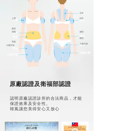
背部
上臂
副乳
腹部
側腹
腰部
臀部
馬鞍
大腿內側
大腿外側
​原廠認證及衛福部認證
認明原廠認證診所的合法商品，才能
保證效果及安全性。
韓風讓您美得安心又放心