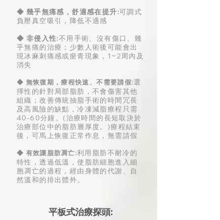
◆ 幾乎無痛感，舒適感在提升:
可調式
負壓真空吸引，降低不適感
◆ 非侵入性:
不用手術、沒有傷口、幾
乎無痛的治療；少數人術後可能會出
現冰麻刺痛感或瘀青現象，1~2周內及
消失
選
◆ 無恢復期，
療程快速、不需要請假
:
擇性的針對局部脂肪，不會傷害其他
組織；
改善傳統抽脂手術的時間冗長
及高風險的缺點，冷凍減脂療程只需
40-60分鐘。(治療時間的長短取決於
治療部位中的脂肪層厚度。)
療程結束
後，可馬上恢復正常作息，無需請假
利用脂肪不耐冷的
◆ 有效讓脂肪凋亡
:
特性，透過低溫，使脂肪細胞進入細
胞凋亡的過程，經由身體的代謝、自
然溫和的排出體外。
平板式治療探頭: