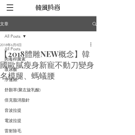
文章
All Posts
2018年6月8日
All Posts
【2018體雕NEW概念】韓
肉毒桿菌素
國歐膩瘦身新寵不動刀變身
玻尿酸
名模腿、螞蟻腰
洢蓮絲
舒顏萃(聚左旋乳酸)
倍克脂消脂針
音波拉提
電波拉提
雷射除毛