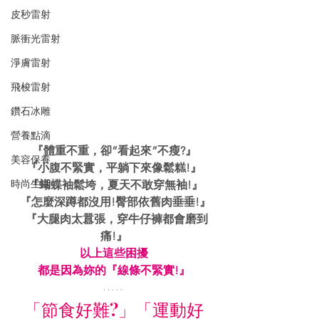
皮秒雷射
脈衝光雷射
淨膚雷射
飛梭雷射
鑽石冰雕
營養點滴
『體重不重，卻”看起來”不瘦?』
美容保養
『小腹不緊實，平躺下來像鬆糕!』
時尚生活
 『蝴蝶袖鬆垮，夏天不敢穿無袖!』
 『怎麼深蹲都沒用!臀部依舊肉垂垂!』
  『大腿肉太囂張，穿牛仔褲都會磨到
痛!』
以上這些困擾
都是因為妳的『線條不緊實!』
「節食好難?」「運動好