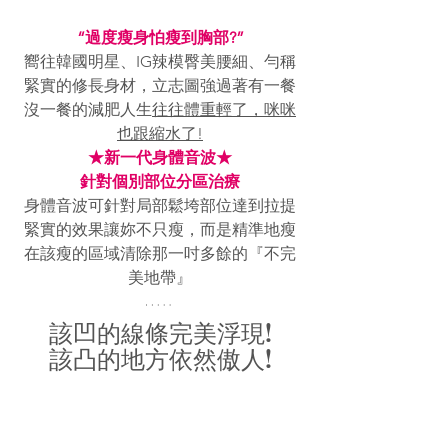
“過度瘦身怕瘦到胸部?”
嚮往韓國明星、IG辣模臀美腰細、勻稱
緊實的修長身材，立志圖強過著有一餐
沒一餐的減肥人生
往往體重輕了，咪咪
也跟縮水了!
★新一代身體音波★
針對個別部位分區治療
身體音波可針對局部鬆垮部位達到拉提
緊實的效果讓妳不只瘦，而是精準地瘦
在該瘦的區域清除那一吋多餘的『不完
美地帶』
該凹的線條完美浮現!
該凸的地方依然傲人!