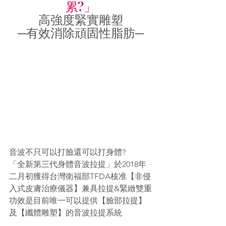
累?」
高強度緊實雕塑
─有效消除頑固性脂肪─
音波不只可以打臉還可以打身體?
「全新第三代身體音波拉提」於2018年
二月初獲得台灣衛福部TFDA核准【非侵
入式皮膚治療儀器】兼具拉提&緊緻雙重
功效是目前唯一可以提供【臉部拉提】
及【纖體雕塑】的音波拉提系統