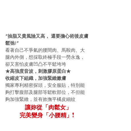
“抽脂又貴風險又高， 還要擔心術後皮膚
鬆弛!”
看著自己不爭氣的腰間肉、馬鞍肉、大
腿內外側，想採取終極手段一勞永逸，
卻又害怕皮膚凹凸不平鬆垮垮
★高強度音波，刺激膠原蛋白★
收縮皮下組織，加強緊緻嫩膚
獨家專利精密探頭，安全服貼，特別能
夠打擊腹部及腿部等鬆軟部位，不但能
夠加強緊緻，並有效撫平橘皮細紋
讓妳從「肉鬆女」
完美變身「小腰精」!