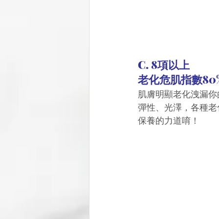
C. 8項以上
老化危肌指數80
肌膚明顯老化洩漏你
彈性、光澤，各種老
保養的力道唷！