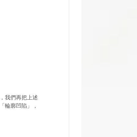
，我們再把上述
、「輪廓凹陷」，