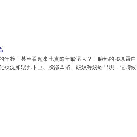
%
的年齡！甚至看起來比實際年齡還大？！臉部的膠原蛋白
化狀況如鬆弛下垂、臉部凹陷、皺紋等紛紛出現，這時候