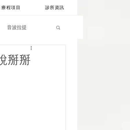
療程項目
診所資訊
音波拉提
鑽石冰雕
營養點滴
說掰掰