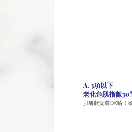
A. 3項以下
老化危肌指數30
肌膚狀況還OK唷！