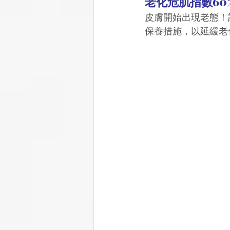
老化危肌指數60
皮膚開始出現老態！
保養措施，以延緩老