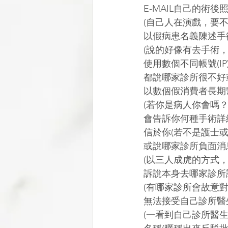
E-MAIL自己的術
(自己人在演戲，要
以假病患名義陳述手
(說的好像有去手術
使用數個不同帳號(I
都說哪家診所很不好
以數個假消費者長期
(若你是病人你會嗎
會告訴你何種手術詳
信於你(若不是護士
或說哪家診所負面消
(以三人成虎的方式
訴說本身去哪家診所
(有哪家診所會故意對
無法接受自己診所醫
(一看到自己診所醫