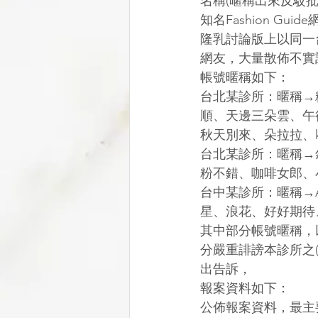
名稱(暱稱出來反駁批
知名Fashion G
隆乳討論版上以同一
網友，大量散佈不實
帳號暱稱如下：
台北某診所：暱稱→粉紅
順、天邊三朵雲、午
秋天別來、朵拉拉、ki
台北某診所：暱稱→
粉不錯、咖啡女郎、
台中某診所：暱稱→A
星、浪花、好好期待
其中部分帳號暱稱，
分嚴重誹謗本診所之
出告訴，
報案資料如下：
公佈報案資料，最主