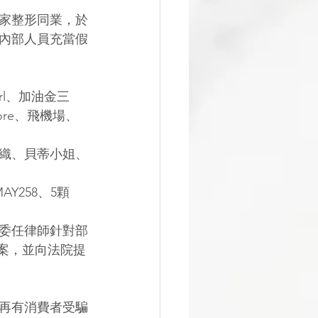
地三家整形同業，於
以內部人員充當假
rl、加油金三
re、飛機場、
、織、貝蒂小姐、
Y258、5顆
委任律師針對部
報案，並向法院提
再有消費者受騙