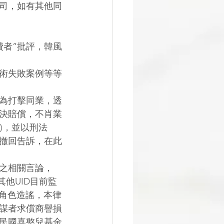
司，如有其他同
費者”批評，韓風
手術失敗案例等等
為打擊同業，透
決賠償，不肖業
)，並以刑法
撤回告訴，在此
”之相關言論，
等等(其他UID目前監
之角色造謠，本律
謀者求償商譽損
民國喜憨兒基金