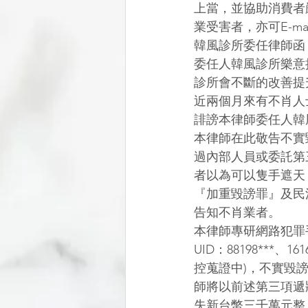
上當，並協助消費者
業受害者，亦可E-m
韓風診所委任律師函
委任人韓風診所樂意
診所會不斷的改善提
近兩個月來有不肖人
誹謗本律師委任人韓
本律師在此敬告不實
過內部人員或委託第
者以為可以隻手遮天
『加重毀謗罪』及民
告知不肖業者。
本律師專研網路犯罪
UID：88198***、16
控蒐證中)，不實毀
師將以前述第三項遞
失新台幣三千萬元整