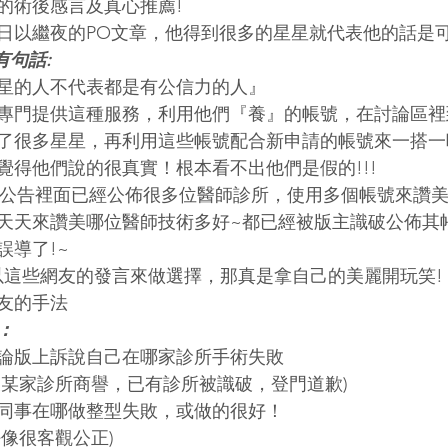
的術後感言及真心推薦!
日以繼夜的PO文章，他得到很多的星星就代表他的話是可
主有句話:
星的人不代表都是有公信力的人』
專門提供這種服務，利用他們『養』的帳號，在討論區裡
了很多星星，再利用這些帳號配合新申請的帳號來一搭一
覺得他們說的很真實！根本看不出他們是假的!!!
de的版主公告裡面已經公佈很多位醫師診所，使用多個帳號來讚
天天來讚美哪位醫師技術多好~都已經被版主識破公佈其
誤導了!~
以這些網友的發言來做選擇，那真是拿自己的美麗開玩笑!
友的手法
：
論版上訴說自己在哪家診所手術失敗
壞某家診所商譽，已有診所被識破，登門道歉)
同事在哪做整型失敗，或做的很好！
像很客觀公正)