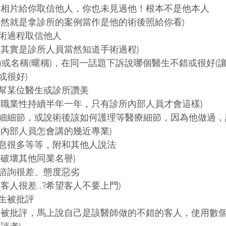
後照相片給你取信他人，你也未見過他！根本不是他本人
不然就是拿診所的案例當作是他的術後照給你看)
術過程取信他人
，其實是診所人員當然知道手術過程)
P)或名稱(暱稱)，在同一話題下訴說哪個醫生不錯或很好(
或很好)
幫某位醫生或診所讚美
？職業性持續半年一年，只有診所內部人員才會這樣)
細細節，或說術後該如何護理等醫療細節，因為他做過，
或內部人員怎會講的幾近專業)
息很多等等，附和其他人說法
，破壞其他同業名譽)
諮詢很差、態度惡劣
客人很差..?希望客人不要上門)
生被批評
生被批評，馬上說自己是該醫師做的不錯的客人，使用數個不