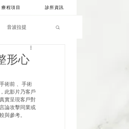
療程項目
診所資訊
音波拉提
鑽石冰雕
營養點滴
整形心
手術前 、手術
，此影片乃客戶
真實呈現客戶對
言論攻擊同業或
較與參考。