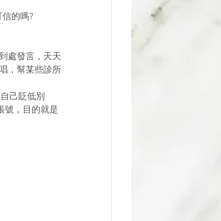
信的嗎?
到處發言，天天
唱，幫某些診所
美自己貶低別
帳號，目的就是