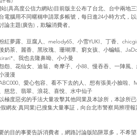
評者)
uide網站(具高度公信力網站)目前版主公布了台北、台中兩
台電腦用不同暱稱申請眾多帳號，每日進24小時方式，
討論主題(廣告)，欺騙消費者。
夢露、豆腐人、melody65、小雪YUKI、丁香、chicgi
後奶茶、麗香、黑玫瑰、珊瑚潭、窮女孩、小蝙蝠、JaDo
rari*、我也去隆鼻呦、小小曼
怨怨、花仙女、迪翁、奇摩子、小88、慢吞吞、一陣風
小漫漫
BC000、愛心包容、看不下去的人、想有張美小臉啦、MA
、慈悲、翡翠、浪花、喜悅、水中仙子
以極度惡劣的手法大量攻擊其他同業及本診所，本診所已
(假網友·真同業)已搜集大量事証，向台北市警察局辨理
要的目的事要告訴消費者，網路討論版陷阱眾多，不希望