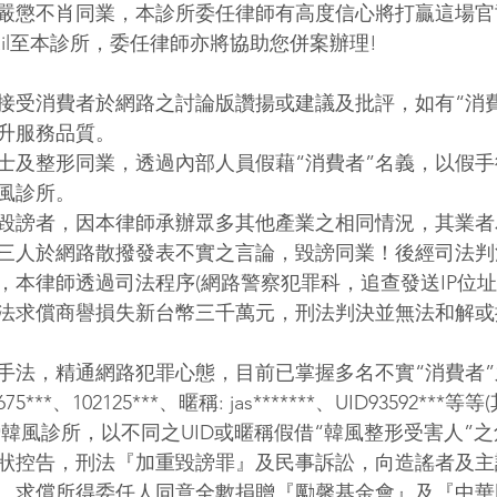
嚴懲不肖同業，本診所委任律師有高度信心將打贏這場官
ail至本診所，委任律師亦將協助您併案辦理!
接受消費者於網路之討論版讚揚或建議及批評，如有“消
升服務品質。
士及整形同業，透過內部人員假藉“消費者”名義，以假
風診所。
毀謗者，因本律師承辦眾多其他產業之相同情況，其業者
三人於網路散撥發表不實之言論，毀謗同業！後經司法判
，本律師透過司法程序(網路警察犯罪科，追查發送IP位址
法求償商譽損失新台幣三千萬元，刑法判決並無法和解或
手法，精通網路犯罪心態，目前已掌握多名不實“消費者
1675***、102125***、暱稱: jas*******、UID93592***
謗韓風診所，以不同之UID或暱稱假借“韓風整形受害人”
狀控告，刑法『加重毀謗罪』及民事訴訟，向造謠者及主
。求償所得委任人同意全數捐贈『勵馨基金會』及『中華