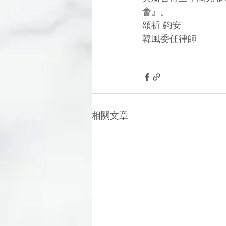
會』。
頌祈 鈞安
韓風委任律師
相關文章