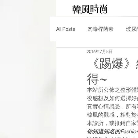
All Posts
肉毒桿菌素
玻尿
2016年7月8日
電波拉提
雷射除毛
《踢爆》
得~
美容保養
時尚生活
本站所公佈之整形體
後感想及如何選擇好
真實心情感受，所有
韓風的觀感，相對於
本診所，或推銷自家
你知道知名的Fashi