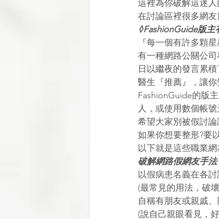
這裡為你破解這迷人
在討論區裡很多網友
◊FashionGuide版
『每一個有許多顆星
有一種網路公關公司
日以繼夜的發言累積
醫生『推薦』，讓你
FashionGui
人，或使用數個帳號
希望大家別被假討論
如果你想要整形?要
以下就是這些職業網
破解網路假網友手法
以假病患名義在各討
(最常見的用法，破
自稱有朋友或親戚、
(說自己親眼看見，好