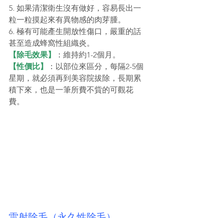
5. 如果清潔衛生沒有做好，容易長出一
粒一粒摸起來有異物感的肉芽腫。
6. 極有可能產生開放性傷口，嚴重的話
甚至造成蜂窩性組織炎。
【除毛效果】
：維持約1­-2個月。
【性價比】
：以部位來區分，每隔2-5個
星期，就必須再到美容院拔除，長期累
積下來，也是一筆所費不貲的可觀花
費。
雷射除毛（永久性除毛）