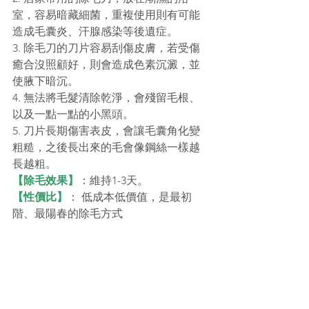
室，容易暗藏細菌，重複使用則有可能
造成毛囊炎、汗腺感染等後遺症。
3. 除毛刀的刀片容易刮傷皮膚，若受傷
癒合沒照顧好，則會造成色素沉澱，並
使腋下暗沉。
4. 無法將毛髮清除乾淨，會殘留毛根、
以及一點一點的小黑頭。
5. 刀片長期傷害表皮，會讓毛囊角化變
粗糙，之後長出來的毛會像鋼絲一樣越
長越粗。
【除毛效果】
：維持1-3天。
【性價比】
： 低成本低價值，是最初
階、最陽春的除毛方式