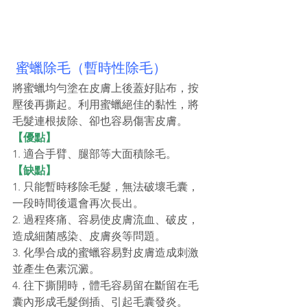
 蜜蠟除毛（暫時性除毛）
將蜜蠟均勻塗在皮膚上後蓋好貼布，按
壓後再撕起。利用蜜蠟絕佳的黏性，將
毛髮連根拔除、卻也容易傷害皮膚。
【優點】
1. 適合手臂、腿部等大面積除毛。
【缺點】
1. 只能暫時移除毛髮，無法破壞毛囊，
一段時間後還會再次長出。
2. 過程疼痛、容易使皮膚流血、破皮，
造成細菌感染、皮膚炎等問題。
3. 化學合成的蜜蠟容易對皮膚造成刺激
並產生色素沉澱。
4. 往下撕開時，體毛容易留在斷留在毛
囊內形成毛髮倒插、引起毛囊發炎。