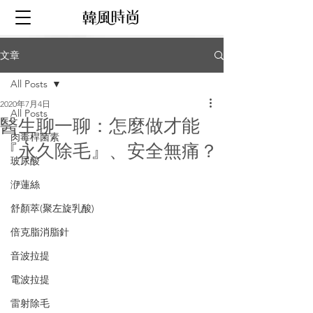
文章
All Posts
2020年7月4日
All Posts
醫生聊一聊：怎麼做才能
肉毒桿菌素
『永久除毛』、安全無痛？
玻尿酸
洢蓮絲
舒顏萃(聚左旋乳酸)
倍克脂消脂針
音波拉提
電波拉提
雷射除毛