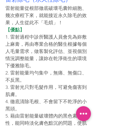
雷射能量從根部徹底破壞毛囊幹細胞、
幾次療程下來，就能接近永久除毛的效
果，人生從此不「毛煩」！
【優點】
1. 雷射過程中診所醫護人員會先為妳敷
上麻膏，再由專業合格的醫生根據每個
人毛量需求，做客製化評估、並視個別
情況調整能量，讓妳在乾淨衛生的環境
下優雅除毛。
2. 雷射能量均勻集中，無痛、無傷口、
不反黑。
3. 雷射光只對毛髮作用，可避免傷害到
肌膚。
4. 徹底清除毛根、不會留下不乾淨的小
黑頭。
5. 藉由雷射能量破壞體內的黑色素活
性，能同時淡化膚色黯沉的問題，使肌
膚亮白緊緻。