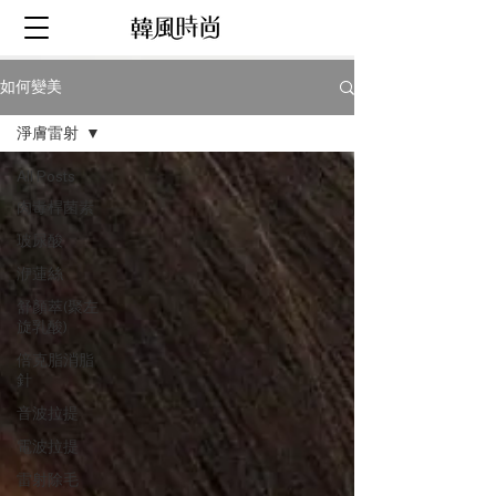
如何變美
淨膚雷射
All Posts
肉毒桿菌素
玻尿酸
洢蓮絲
舒顏萃(聚左
旋乳酸)
倍克脂消脂
針
音波拉提
電波拉提
雷射除毛