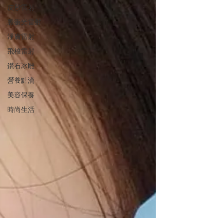
皮秒雷射
脈衝光雷射
淨膚雷射
飛梭雷射
鑽石冰雕
營養點滴
美容保養
時尚生活