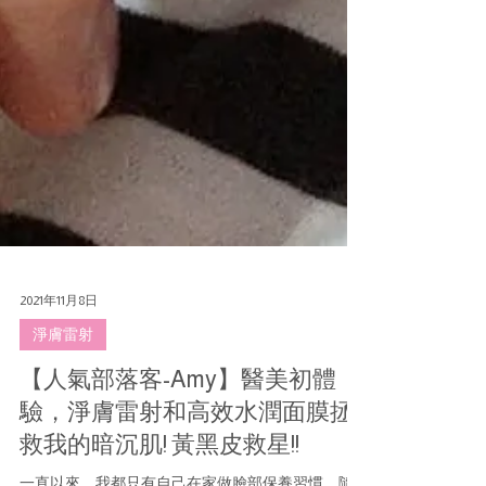
2021年11月8日
淨膚雷射
【人氣部落客-Amy】醫美初體
驗，淨膚雷射和高效水潤面膜拯
救我的暗沉肌! 黃黑皮救星!!