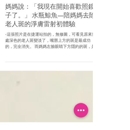
2019年5月31日
淨膚雷射
媽媽說：「我現在開始喜歡照鏡
子了。」 水瓶鯨魚—陪媽媽去除
老人斑的淨膚雷射初體驗
-這張照片是在捷運站拍的，無修圖，可看見原來幾
處深色的老人斑變淡了，嘴唇上方的斑是最成功
的，完全消失。 而媽媽左臉眼睛下方隱約的斑，是
初次打淨膚碰到水的失敗部分，因此是所有斑點中
顏色最深的。 76歲愛漂亮的媽媽，有一段時間是不
喜歡照鏡子的，因為臉上大大小小的曬斑，俗稱老
人斑...