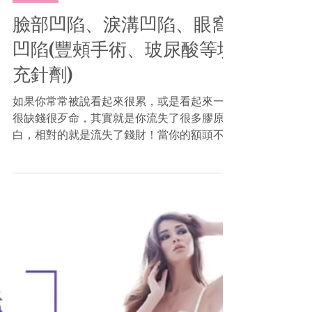
2016年9月7日
玻尿酸
臉部凹陷、淚溝凹陷、眼窩
凹陷(豐頰手術、玻尿酸等填
充針劑)
如果你常常被說看起來很累，或是看起來一臉
很缺錢很歹命，其實就是你流失了很多膠原蛋
白，相對的就是流失了錢財！當你的額頭不飽
滿時就看來無神，天庭飽滿財庫就會旺，很容
易得到第一桶金喔~ 太陽穴又稱夫妻宮，如果
不飽滿時面相學來說容易第三者介入！...