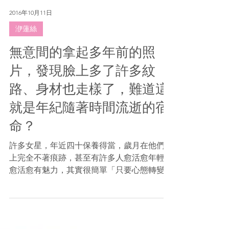
2016年10月11日
洢蓮絲
無意間的拿起多年前的照
片，發現臉上多了許多紋
路、身材也走樣了，難道這
就是年紀隨著時間流逝的宿
命？
許多女星，年近四十保養得當，歲月在他們身
上完全不著痕跡，甚至有許多人愈活愈年輕，
愈活愈有魅力，其實很簡單「只要心態轉變」
維持美麗的臉龐與姿態不是件難事，擁有永遠
18歲的心境，努力堅持不斷修正自己不夠完美
的地方，累積人生不同的歷練，將造就美麗優