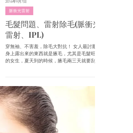
2016年9月7日
脈衝光雷射
毛髮問題、雷射除毛(脈衝光
雷射、IPL)
穿無袖、不害羞，除毛大對抗！ 女人最討厭
身上露出來的東西就是腋毛，尤其是毛髮旺盛
的女生，夏天到的時候，腋毛兩三天就要刮一
次，甚至刮完隔天又長出向鬍渣的黑頭，真是
很痛苦，因為越刮會長越快、越刮長越粗，有
的人習慣用拔的，但是我無法用拔的，因為怕
頭會扭傷還是眼睛脫窗。...