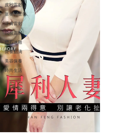
皮秒雷射
脈衝光雷射
淨膚雷射
飛梭雷射
鑽石冰雕
營養點滴
美容保養
時尚生活