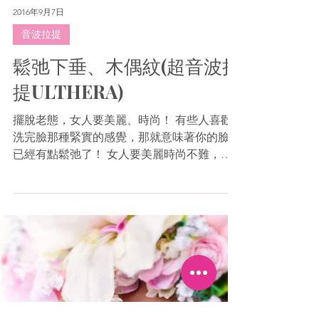
2016年9月7日
音波拉提
鬆弛下垂、木偶紋(超音波拉
提ULTHERA)
擺脫老態，女人要美麗、時尚！ 有些人喜歡
洗完臉那種緊實的感覺，那就意味著你的臉皮
已經有點鬆弛了！ 女人要美麗時尚不難，髮
型或髮色可以去髮廊做造型改變甚至戴假髮就
可以改變，身材略為微胖可以以衣服來稍微遮
掩修飾，再穿上美美地的長靴，大公告完成！
但是~臉是沒辦法隱藏的，臉是無可遮...