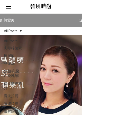
如何變美
All Posts
All Posts
肉毒桿菌素
玻尿酸
洢蓮絲
舒顏萃(聚
左旋乳酸)
倍克脂消脂
針
音波拉提
電波拉提
雷射除毛