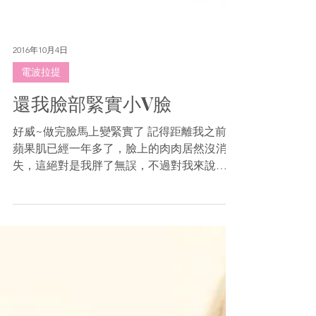
2016年10月4日
電波拉提
還我臉部緊實小V臉
好威~做完臉馬上變緊實了 記得距離我之前打
蘋果肌已經一年多了，臉上的肉肉居然沒消
失，這絕對是我胖了無誤，不過對我來說…胖
了也不知道是福還是禍 臉部不再凹凹的，但
臉頰的線條卻快被肥肉蓋住了 每次拍照時小
寶都會說：不要低頭….你的雙下巴跑出來
了，所以我又悄悄地進廠維修，要來搶救...